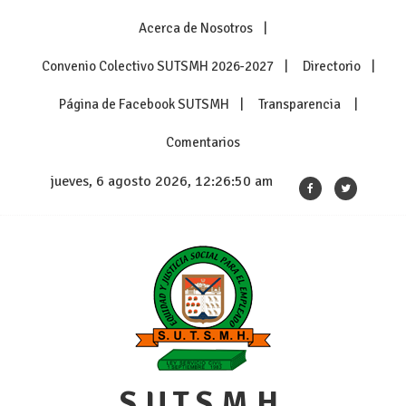
Skip
Acerca de Nosotros
to
content
Convenio Colectivo SUTSMH 2026-2027
Directorio
Página de Facebook SUTSMH
Transparencia
Comentarios
jueves, 6 agosto 2026, 12:26:50 am
S.U.T.S.M.H.