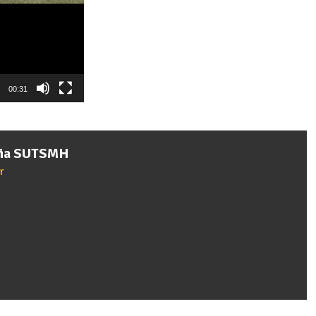
00:31
cia SUTSMH
r