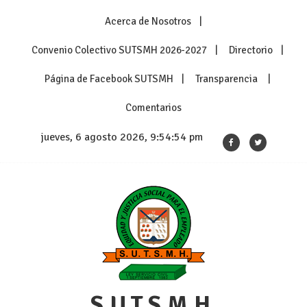
Skip
Acerca de Nosotros
to
content
Convenio Colectivo SUTSMH 2026-2027
Directorio
Página de Facebook SUTSMH
Transparencia
Comentarios
jueves, 6 agosto 2026, 9:54:54 pm
S.U.T.S.M.H.