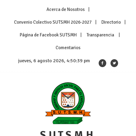
Skip
Acerca de Nosotros
to
content
Convenio Colectivo SUTSMH 2026-2027
Directorio
Página de Facebook SUTSMH
Transparencia
Comentarios
jueves, 6 agosto 2026, 4:50:39 pm
S.U.T.S.M.H.