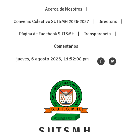
Skip
Acerca de Nosotros
to
content
Convenio Colectivo SUTSMH 2026-2027
Directorio
Página de Facebook SUTSMH
Transparencia
Comentarios
jueves, 6 agosto 2026, 11:52:09 pm
S.U.T.S.M.H.